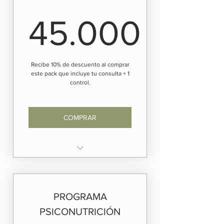
45.000
45.000$
Recibe 10% de descuento al comprar
este pack que incluye tu consulta + 1
control.
COMPRAR
Incluye: Primera Consulta + 1
Control Nutricional
MODALIDAD ONLINE POR
PROGRAMA
CUESTIONARIO
PSICONUTRICIÓN
NO incluye medición de la