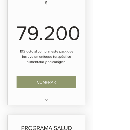
composición corporal
$
79.200
79.200$
10% dcto al comprar este pack que
incluye un enfoque terapéutico
alimentario y psicológico.
COMPRAR
Incluye: Primera Consulta
Psicológica online o presencial+
Primera Consulta Nutricional
PROGRAMA SALUD
por videollamada