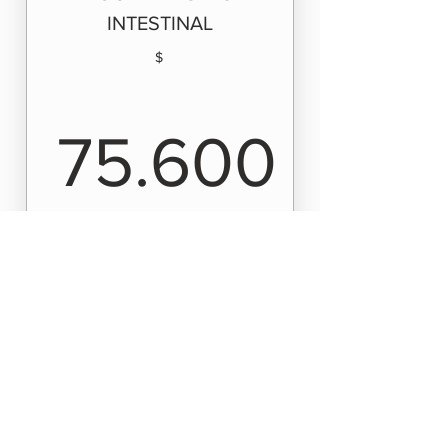
INTESTINAL
para pacientes NUEVOS
$
75.600
75.600$
10% de descuento al comprar este
pack que incluye tu primera consulta
+ su control de seguimiento para
continuar el tratamiento.
COMPRAR
Incluye: primera consulta salud